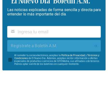
Boletín A.M.
Las noticias explicadas de forma sencilla y directa para
entender lo más importante del día.
Regístrate a Boletín A.M.
Al someter tu correo electrónico, aceptas la
Política de Privacidad
y
Términos y
Condiciones
de El Nuevo Día. Además, aceptas recibir información u ofertas
especiales de productos o servicios de GFR Media, sus afiliadas o de terceros.
Podrás optar salirte de los boletines en cualquier momento.