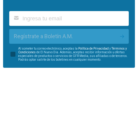
Regístrate a Boletín A.M.
Al someter tu correo electrónico, aceptas la
Política de Privacidad
y
Términos y
Condiciones
de El Nuevo Día. Además, aceptas recibir información u ofertas
especiales de productos o servicios de GFR Media, sus afiliadas o de terceros.
Podrás optar salirte de los boletines en cualquier momento.