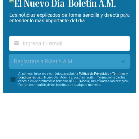
Boletín A.M.
Las noticias explicadas de forma sencilla y directa para
entender lo más importante del día.
Regístrate a Boletín A.M.
Al someter tu correo electrónico, aceptas la
Política de Privacidad
y
Términos y
Condiciones
de El Nuevo Día. Además, aceptas recibir información u ofertas
especiales de productos o servicios de GFR Media, sus afiliadas o de terceros.
Podrás optar salirte de los boletines en cualquier momento.