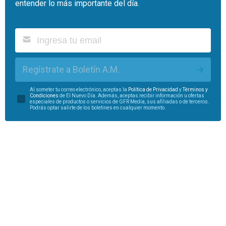
entender lo más importante del día.
Regístrate a Boletín A.M.
Al someter tu correo electrónico, aceptas la
Política de Privacidad
y
Términos y
Condiciones
de El Nuevo Día. Además, aceptas recibir información u ofertas
especiales de productos o servicios de GFR Media, sus afiliadas o de terceros.
Podrás optar salirte de los boletines en cualquier momento.