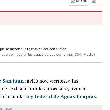
...
SHARE
l que se mezclan las aguas dulces con el mar.
(
GFR Media
)
e San Juan
invitó hoy, viernes, a las
que se discutirán los procesos y avances
ento con la
Ley federal de Aguas Limpia
s.
BLICIDAD