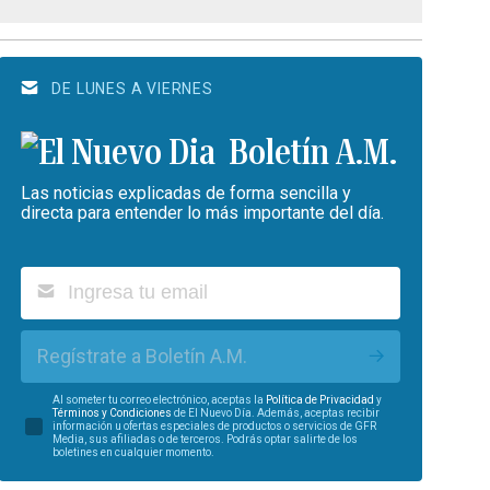
DE LUNES A VIERNES
Boletín A.M.
Las noticias explicadas de forma sencilla y
directa para entender lo más importante del día.
Regístrate a Boletín A.M.
Al someter tu correo electrónico, aceptas la
Política de Privacidad
y
Términos y Condiciones
de El Nuevo Día. Además, aceptas recibir
información u ofertas especiales de productos o servicios de GFR
Media, sus afiliadas o de terceros. Podrás optar salirte de los
boletines en cualquier momento.