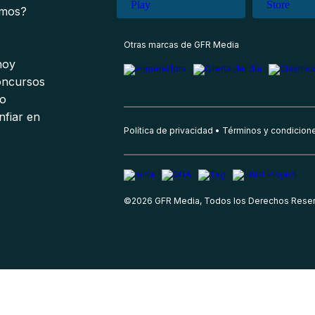
omos?
s
Otras marcas de GFR Media
 hoy
oncursos
io
nfiar en
Política de privacidad
Términos y condicion
©
2026
GFR Media, Todos los Derechos Rese