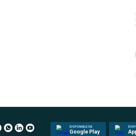
DISPONIBLE EN
DISP
Google Play
Ap