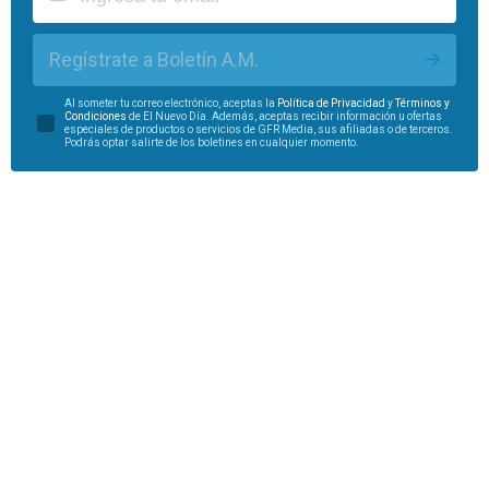
Regístrate a Boletín A.M.
Al someter tu correo electrónico, aceptas la
Política de Privacidad
y
Términos y
Condiciones
de El Nuevo Día. Además, aceptas recibir información u ofertas
especiales de productos o servicios de GFR Media, sus afiliadas o de terceros.
Podrás optar salirte de los boletines en cualquier momento.