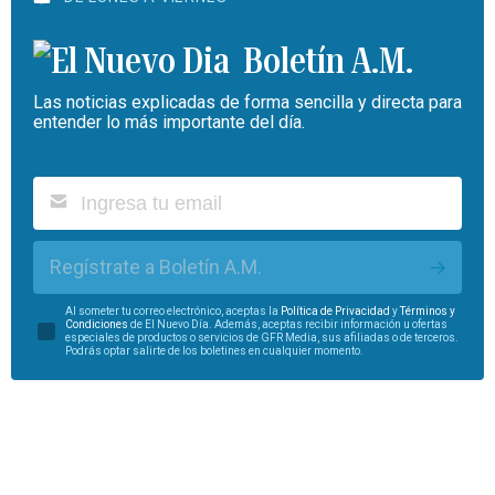
Boletín A.M.
Las noticias explicadas de forma sencilla y directa para
entender lo más importante del día.
Regístrate a Boletín A.M.
Al someter tu correo electrónico, aceptas la
Política de Privacidad
y
Términos y
Condiciones
de El Nuevo Día. Además, aceptas recibir información u ofertas
especiales de productos o servicios de GFR Media, sus afiliadas o de terceros.
Podrás optar salirte de los boletines en cualquier momento.