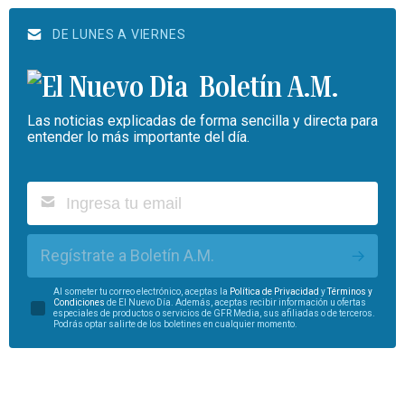
DE LUNES A VIERNES
Boletín A.M.
Las noticias explicadas de forma sencilla y directa para
entender lo más importante del día.
Regístrate a Boletín A.M.
Al someter tu correo electrónico, aceptas la
Política de Privacidad
y
Términos y
Condiciones
de El Nuevo Día. Además, aceptas recibir información u ofertas
especiales de productos o servicios de GFR Media, sus afiliadas o de terceros.
Podrás optar salirte de los boletines en cualquier momento.