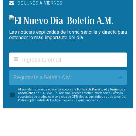
DE LUNES A VIERNES
Boletín A.M.
Las noticias explicadas de forma sencilla y directa para
entender lo más importante del día.
Regístrate a Boletín A.M.
Al someter tu correo electrónico, aceptas la
Política de Privacidad
y
Términos y
Condiciones
de El Nuevo Día. Además, aceptas recibir información u ofertas
especiales de productos o servicios de GFR Media, sus afiliadas o de terceros.
Podrás optar salirte de los boletines en cualquier momento.