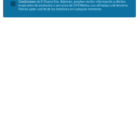
Condiciones
de El Nuevo Día. Además, aceptas recibir información u ofertas
especiales de productos o servicios de GFR Media, sus afiliadas o de terceros.
Podrás optar salirte de los boletines en cualquier momento.