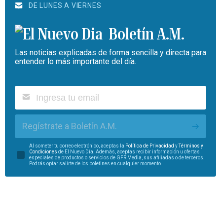
DE LUNES A VIERNES
Boletín A.M.
Las noticias explicadas de forma sencilla y directa para
entender lo más importante del día.
Regístrate a Boletín A.M.
Al someter tu correo electrónico, aceptas la
Política de Privacidad
y
Términos y
Condiciones
de El Nuevo Día. Además, aceptas recibir información u ofertas
especiales de productos o servicios de GFR Media, sus afiliadas o de terceros.
Podrás optar salirte de los boletines en cualquier momento.