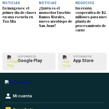
NOTICIAS
NOTICIAS
NEGOCIOS
En imágenes: el
¿Quién es el
Inversión
primer día de clases
monseñor Eusebio
cooperativa de $2.8
en una escuela en
Ramos Morales,
millones para nuev
Toa Alta
nuevo arzobispo de
planta de
San Juan?
procesamiento de
carne
DISPONIBLE EN
DISPONIBLE EN
Google Play
App Store
Mi cuenta