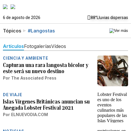
6 de agosto de 2026
88°
Lluvias dispersas
Tópicos
#Langostas
Artículos
Fotogalerías
Vídeos
CIENCIA Y AMBIENTE
Capturan una rara langosta bicolor y
este será su nuevo destino
Por
The Associated Press
DE VIAJE
Islas Vírgenes Británicas anuncian su
Anegada Lobster Festival 2021
Por
ELNUEVODIA.COM