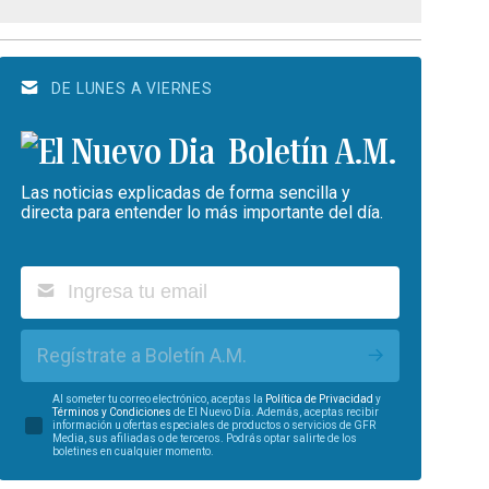
DE LUNES A VIERNES
Boletín A.M.
Las noticias explicadas de forma sencilla y
directa para entender lo más importante del día.
Regístrate a Boletín A.M.
Al someter tu correo electrónico, aceptas la
Política de Privacidad
y
Términos y Condiciones
de El Nuevo Día. Además, aceptas recibir
información u ofertas especiales de productos o servicios de GFR
Media, sus afiliadas o de terceros. Podrás optar salirte de los
boletines en cualquier momento.