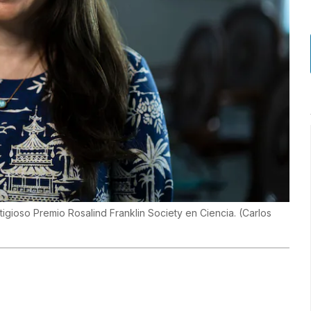
tigioso Premio Rosalind Franklin Society en Ciencia.
(
Carlos