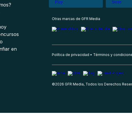
omos?
s
Otras marcas de GFR Media
 hoy
oncursos
io
nfiar en
Política de privacidad
Términos y condicion
©
2026
GFR Media, Todos los Derechos Rese