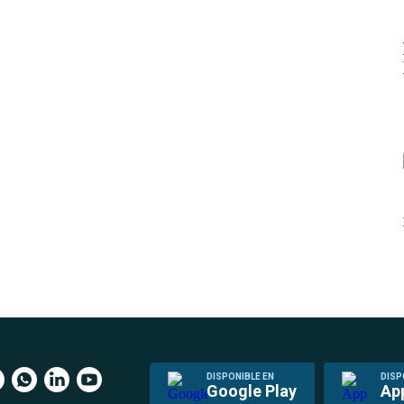
DISPONIBLE EN
DISP
Google Play
Ap