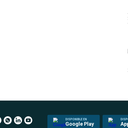
DISPONIBLE EN
DISP
Google Play
Ap