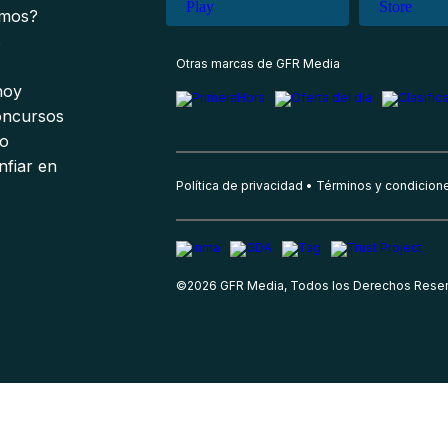
omos?
s
Otras marcas de GFR Media
 hoy
oncursos
io
nfiar en
Política de privacidad
Términos y condicion
©
2026
GFR Media, Todos los Derechos Rese