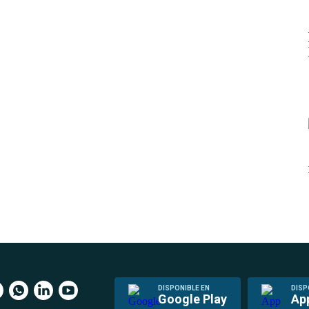
DISPONIBLE EN
DISP
Google Play
Ap