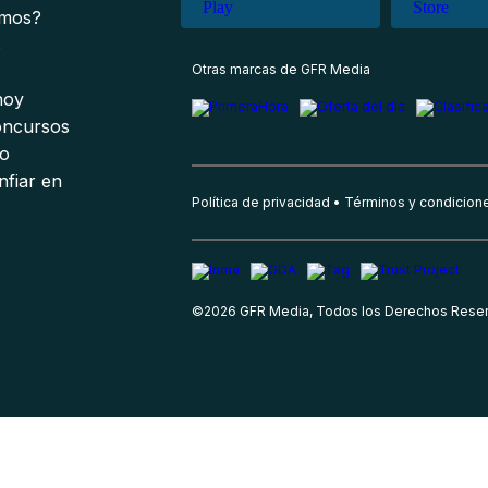
omos?
s
Otras marcas de GFR Media
 hoy
oncursos
io
nfiar en
Política de privacidad
Términos y condicion
©
2026
GFR Media, Todos los Derechos Rese