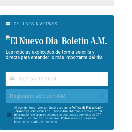
DE LUNES A VIERNES
Boletín A.M.
Las noticias explicadas de forma sencilla y
directa para entender lo más importante del día.
Regístrate a Boletín A.M.
Al someter tu correo electrónico, aceptas la
Política de Privacidad
y
Términos y Condiciones
de El Nuevo Día. Además, aceptas recibir
información u ofertas especiales de productos o servicios de GFR
Media, sus afiliadas o de terceros. Podrás optar salirte de los
boletines en cualquier momento.