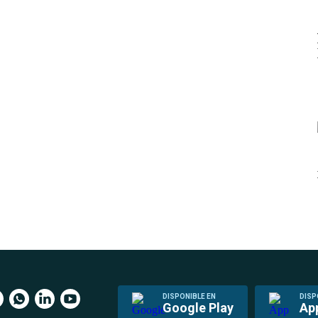
DISPONIBLE EN
DISP
Google Play
Ap