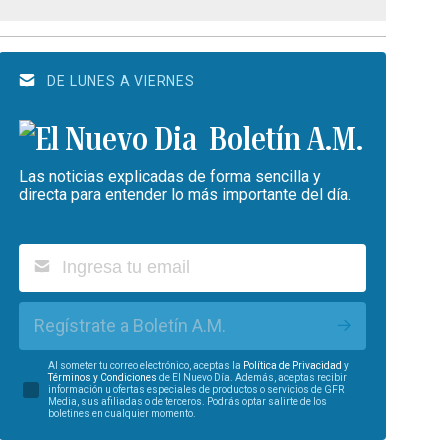
DE LUNES A VIERNES
Boletín A.M.
Las noticias explicadas de forma sencilla y
directa para entender lo más importante del día.
Regístrate a Boletín A.M.
Al someter tu correo electrónico, aceptas la
Política de Privacidad
y
Términos y Condiciones
de El Nuevo Día. Además, aceptas recibir
información u ofertas especiales de productos o servicios de GFR
Media, sus afiliadas o de terceros. Podrás optar salirte de los
boletines en cualquier momento.