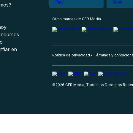
omos?
s
Otras marcas de GFR Media
 hoy
oncursos
io
nfiar en
Política de privacidad
Términos y condicion
©
2026
GFR Media, Todos los Derechos Rese