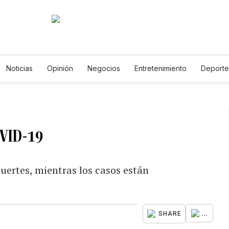
Noticias
Opinión
Negocios
Entretenimiento
Deporte
dos Unidos
Ciencia y Ambiente
Gastronomía
De Viaje
galerías
English
Podcasts
Horóscopos
Newsletters
OVID-19
ertes, mientras los casos están
...
SHARE