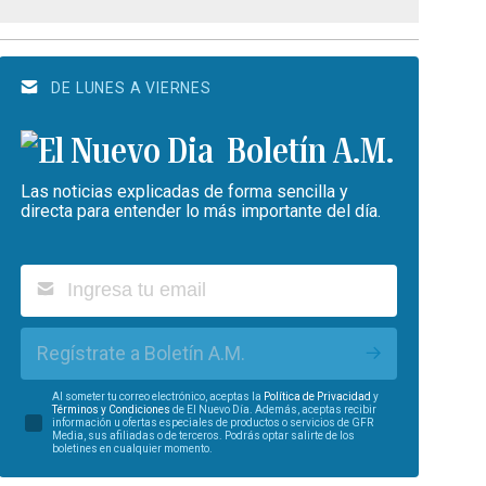
DE LUNES A VIERNES
Boletín A.M.
Las noticias explicadas de forma sencilla y
directa para entender lo más importante del día.
Regístrate a Boletín A.M.
Al someter tu correo electrónico, aceptas la
Política de Privacidad
y
Términos y Condiciones
de El Nuevo Día. Además, aceptas recibir
información u ofertas especiales de productos o servicios de GFR
Media, sus afiliadas o de terceros. Podrás optar salirte de los
boletines en cualquier momento.