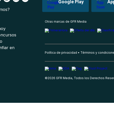
Google Play
Ap
omos?
s
Otras marcas de GFR Media
 hoy
oncursos
io
nfiar en
Política de privacidad
Términos y condicion
©
2026
GFR Media, Todos los Derechos Rese