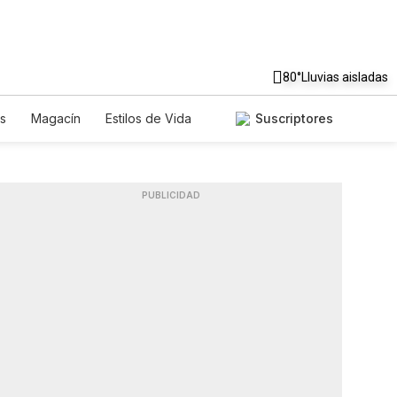
80°
Lluvias aisladas
s
Magacín
Estilos de Vida
Suscriptores
Tecnología
Juegos
Lotería
Feriados
Edictos
Especiales
PUBLICIDAD