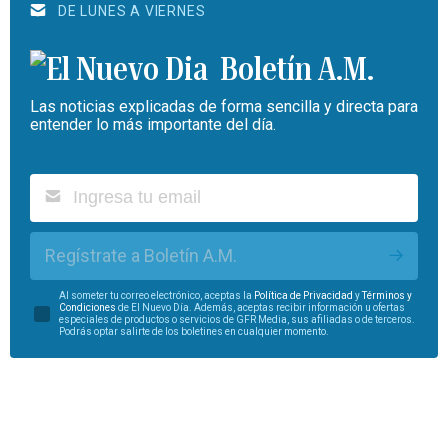
DE LUNES A VIERNES
Boletín A.M.
Las noticias explicadas de forma sencilla y directa para
entender lo más importante del día.
Regístrate a Boletín A.M.
Al someter tu correo electrónico, aceptas la
Política de Privacidad
y
Términos y
Condiciones
de El Nuevo Día. Además, aceptas recibir información u ofertas
especiales de productos o servicios de GFR Media, sus afiliadas o de terceros.
Podrás optar salirte de los boletines en cualquier momento.