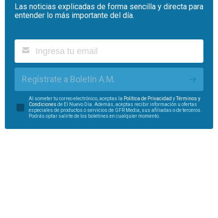
Las noticias explicadas de forma sencilla y directa para
entender lo más importante del día.
Regístrate a Boletín A.M.
Al someter tu correo electrónico, aceptas la
Política de Privacidad
y
Términos y
Condiciones
de El Nuevo Día. Además, aceptas recibir información u ofertas
especiales de productos o servicios de GFR Media, sus afiliadas o de terceros.
Podrás optar salirte de los boletines en cualquier momento.