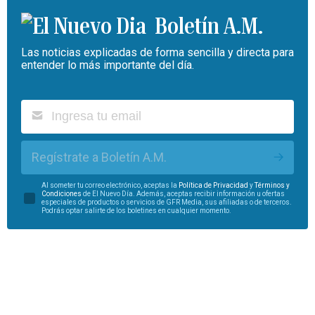
Boletín A.M.
Las noticias explicadas de forma sencilla y directa para
entender lo más importante del día.
Regístrate a Boletín A.M.
Al someter tu correo electrónico, aceptas la
Política de Privacidad
y
Términos y
Condiciones
de El Nuevo Día. Además, aceptas recibir información u ofertas
especiales de productos o servicios de GFR Media, sus afiliadas o de terceros.
Podrás optar salirte de los boletines en cualquier momento.