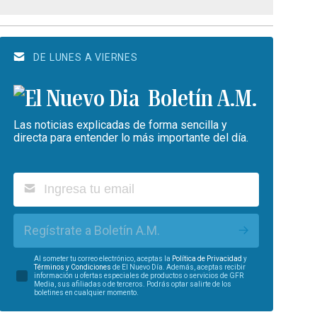
DE LUNES A VIERNES
Boletín A.M.
Las noticias explicadas de forma sencilla y
directa para entender lo más importante del día.
Regístrate a Boletín A.M.
Al someter tu correo electrónico, aceptas la
Política de Privacidad
y
Términos y Condiciones
de El Nuevo Día. Además, aceptas recibir
información u ofertas especiales de productos o servicios de GFR
Media, sus afiliadas o de terceros. Podrás optar salirte de los
boletines en cualquier momento.