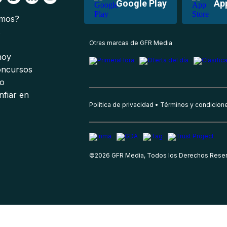
Google Play
Ap
omos?
s
Otras marcas de GFR Media
 hoy
oncursos
io
nfiar en
Política de privacidad
Términos y condicion
©
2026
GFR Media, Todos los Derechos Rese