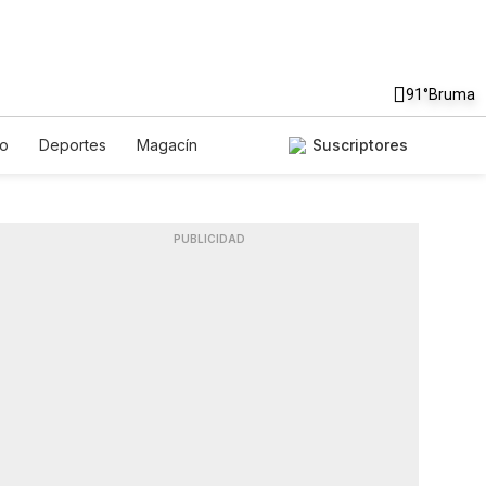
91°
Bruma
to
Deportes
Magacín
Suscriptores
Gastronomía
De Viaje
ish
Podcasts
Horóscopos
PUBLICIDAD