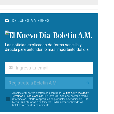
DE LUNES A VIERNES
Boletín A.M.
Las noticias explicadas de forma sencilla y
directa para entender lo más importante del día.
Regístrate a Boletín A.M.
Al someter tu correo electrónico, aceptas la
Política de Privacidad
y
Términos y Condiciones
de El Nuevo Día. Además, aceptas recibir
información u ofertas especiales de productos o servicios de GFR
Media, sus afiliadas o de terceros. Podrás optar salirte de los
boletines en cualquier momento.