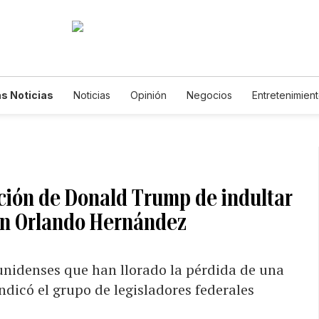
s Noticias
Noticias
Opinión
Negocios
Entretenimien
tilos de Vida
Mundo
Estados Unidos
Ciencia y Ambiente
cnología
Juegos
Lotería
Vídeos
Fotogalerías
Engl
wsletters
Feriados
Edictos
Especiales
ión de Donald Trump de indultar
an Orlando Hernández
unidenses que han llorado la pérdida de una
indicó el grupo de legisladores federales