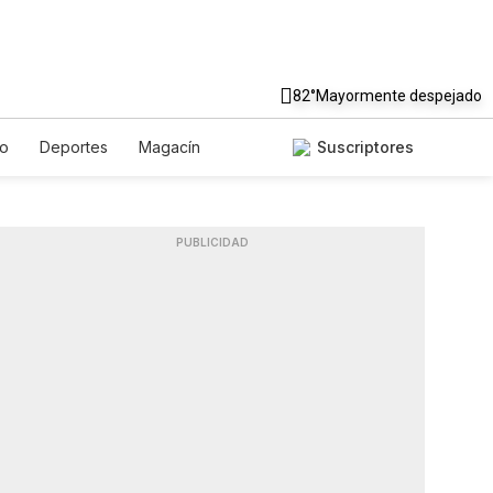
82°
Mayormente despejado
to
Deportes
Magacín
Suscriptores
Gastronomía
De Viaje
ish
Podcasts
Horóscopos
PUBLICIDAD