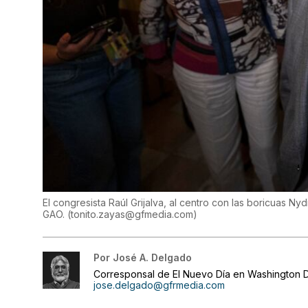
El congresista Raúl Grijalva, al centro con las boricuas Ny
GAO.
(
tonito.zayas@gfmedia.com
)
Por
José A. Delgado
Corresponsal de El Nuevo Día en Washington D
jose.delgado@gfrmedia.com