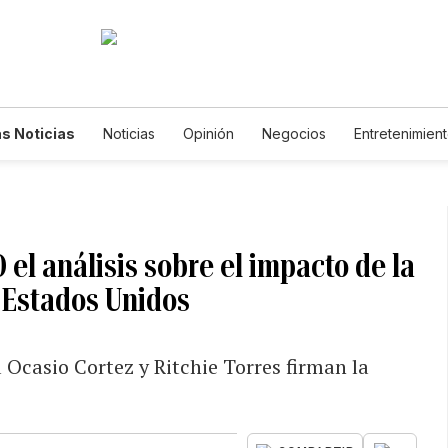
s Noticias
Noticias
Opinión
Negocios
Entretenimien
tilos de Vida
Mundo
Estados Unidos
Ciencia y Ambiente
cnología
Juegos
Lotería
Vídeos
Fotogalerías
Engl
wsletters
Feriados
Edictos
Especiales
el análisis sobre el impacto de la
y Estados Unidos
 Ocasio Cortez y Ritchie Torres firman la