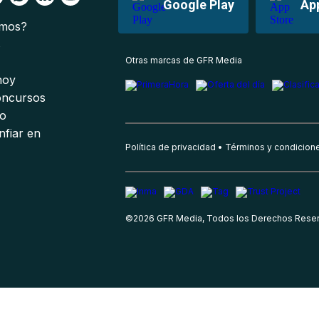
Google Play
Ap
omos?
s
Otras marcas de GFR Media
 hoy
oncursos
io
nfiar en
Política de privacidad
Términos y condicion
©
2026
GFR Media, Todos los Derechos Rese