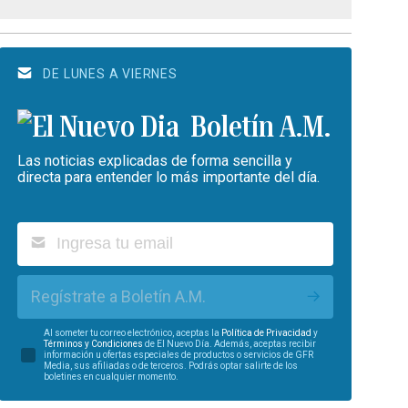
DE LUNES A VIERNES
Boletín A.M.
Las noticias explicadas de forma sencilla y
directa para entender lo más importante del día.
Regístrate a Boletín A.M.
Al someter tu correo electrónico, aceptas la
Política de Privacidad
y
Términos y Condiciones
de El Nuevo Día. Además, aceptas recibir
información u ofertas especiales de productos o servicios de GFR
Media, sus afiliadas o de terceros. Podrás optar salirte de los
boletines en cualquier momento.