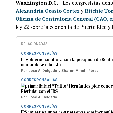
Washington D.C
. – Los congresistas de
Alexandria Ocasio Cortez
y
Ritchie To
Oficina de Contraloría General (GAO, e
ley 22 sobre la economía de Puerto Rico y l
RELACIONADAS
CORRESPONSALÍAS
El gobierno colabora con la pesquisa de Rent
mudándose a la isla
Por
José A. Delgado
y
Sharon Minelli Pérez
CORRESPONSALÍAS
Rafael “Tatito” Hernández pide conoc
Pierluisi con el IRS
Por
José A. Delgado
CORRESPONSALÍAS
IRS investiga unas 100 personas que incumpli