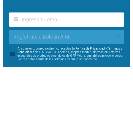
Regístrate a Boletín A.M.
Al someter tu correo electrónico, aceptas la
Política de Privacidad
y
Términos y
Condiciones
de El Nuevo Día. Además, aceptas recibir información u ofertas
especiales de productos o servicios de GFR Media, sus afiliadas o de terceros.
Podrás optar salirte de los boletines en cualquier momento.