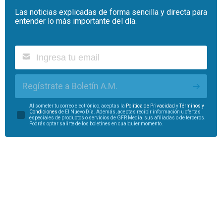
Las noticias explicadas de forma sencilla y directa para
entender lo más importante del día.
Regístrate a Boletín A.M.
Al someter tu correo electrónico, aceptas la
Política de Privacidad
y
Términos y
Condiciones
de El Nuevo Día. Además, aceptas recibir información u ofertas
especiales de productos o servicios de GFR Media, sus afiliadas o de terceros.
Podrás optar salirte de los boletines en cualquier momento.