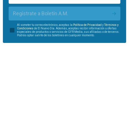
Regístrate a Boletín A.M.
Al someter tu correo electrónico, aceptas la
Política de Privacidad
y
Términos y
Condiciones
de El Nuevo Día. Además, aceptas recibir información u ofertas
especiales de productos o servicios de GFR Media, sus afiliadas o de terceros.
Podrás optar salirte de los boletines en cualquier momento.