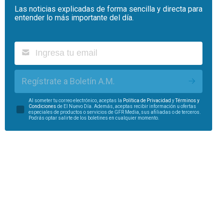
Las noticias explicadas de forma sencilla y directa para
entender lo más importante del día.
Regístrate a Boletín A.M.
Al someter tu correo electrónico, aceptas la
Política de Privacidad
y
Términos y
Condiciones
de El Nuevo Día. Además, aceptas recibir información u ofertas
especiales de productos o servicios de GFR Media, sus afiliadas o de terceros.
Podrás optar salirte de los boletines en cualquier momento.