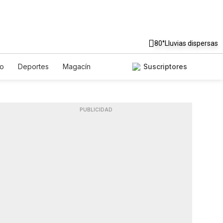
80°
Lluvias dispersas
to
Deportes
Magacín
Suscriptores
Gastronomía
De Viaje
ish
Podcasts
Horóscopos
PUBLICIDAD