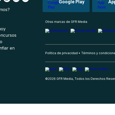
Google Play
Ap
omos?
s
Otras marcas de GFR Media
 hoy
oncursos
io
nfiar en
Política de privacidad
Términos y condicion
©
2026
GFR Media, Todos los Derechos Rese