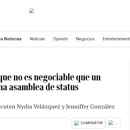
s Noticias
Noticias
Opinión
Negocios
Entretenimien
tilos de Vida
Mundo
Estados Unidos
Ciencia y Ambiente
cnología
Juegos
Lotería
Vídeos
Fotogalerías
Engl
wsletters
Feriados
Edictos
Especiales
que no es negociable que un
na asamblea de status
cuten Nydia Velázquez y Jenniffer González
...
COMPARTIR