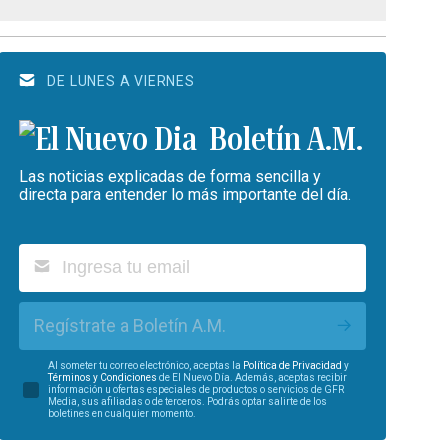
DE LUNES A VIERNES
Boletín A.M.
Las noticias explicadas de forma sencilla y
directa para entender lo más importante del día.
Regístrate a Boletín A.M.
Al someter tu correo electrónico, aceptas la
Política de Privacidad
y
Términos y Condiciones
de El Nuevo Día. Además, aceptas recibir
información u ofertas especiales de productos o servicios de GFR
Media, sus afiliadas o de terceros. Podrás optar salirte de los
boletines en cualquier momento.