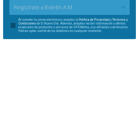
Regístrate a Boletín A.M.
Al someter tu correo electrónico, aceptas la
Política de Privacidad
y
Términos y
Condiciones
de El Nuevo Día. Además, aceptas recibir información u ofertas
especiales de productos o servicios de GFR Media, sus afiliadas o de terceros.
Podrás optar salirte de los boletines en cualquier momento.