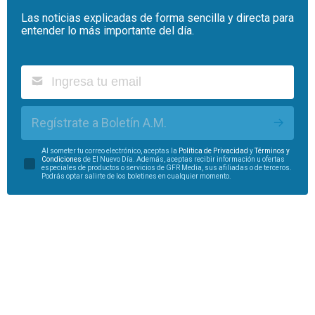
Las noticias explicadas de forma sencilla y directa para
entender lo más importante del día.
Regístrate a Boletín A.M.
Al someter tu correo electrónico, aceptas la
Política de Privacidad
y
Términos y
Condiciones
de El Nuevo Día. Además, aceptas recibir información u ofertas
especiales de productos o servicios de GFR Media, sus afiliadas o de terceros.
Podrás optar salirte de los boletines en cualquier momento.