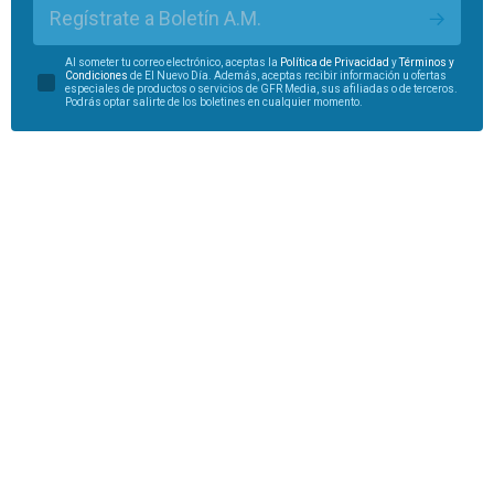
Regístrate a Boletín A.M.
Al someter tu correo electrónico, aceptas la
Política de Privacidad
y
Términos y
Condiciones
de El Nuevo Día. Además, aceptas recibir información u ofertas
especiales de productos o servicios de GFR Media, sus afiliadas o de terceros.
Podrás optar salirte de los boletines en cualquier momento.