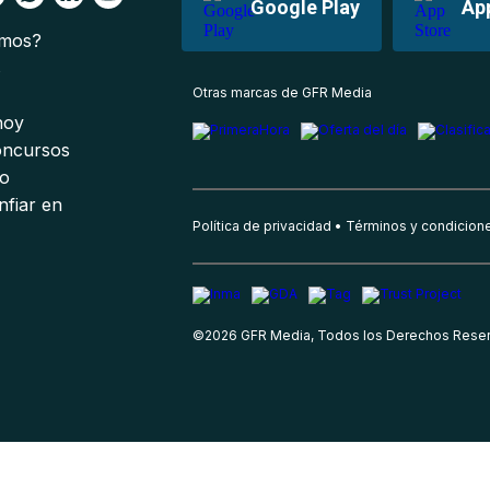
Google Play
Ap
omos?
s
Otras marcas de GFR Media
 hoy
oncursos
io
nfiar en
Política de privacidad
Términos y condicion
©
2026
GFR Media, Todos los Derechos Rese