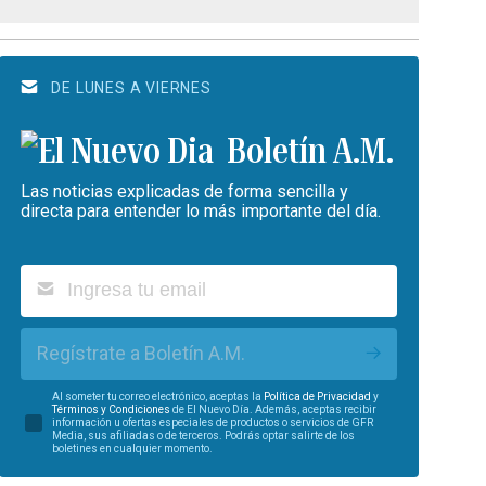
DE LUNES A VIERNES
Boletín A.M.
Las noticias explicadas de forma sencilla y
directa para entender lo más importante del día.
Regístrate a Boletín A.M.
Al someter tu correo electrónico, aceptas la
Política de Privacidad
y
Términos y Condiciones
de El Nuevo Día. Además, aceptas recibir
información u ofertas especiales de productos o servicios de GFR
Media, sus afiliadas o de terceros. Podrás optar salirte de los
boletines en cualquier momento.