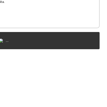
ita.
...