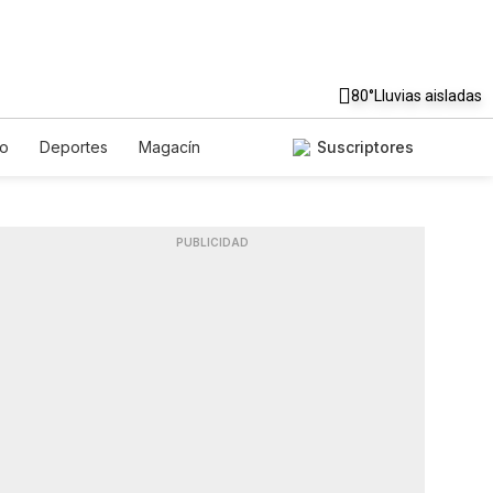
80°
Lluvias aisladas
to
Deportes
Magacín
Suscriptores
Gastronomía
De Viaje
ish
Podcasts
Horóscopos
PUBLICIDAD