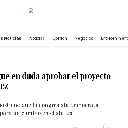
s Noticias
Noticias
Opinión
Negocios
Entretenimien
tilos de Vida
Mundo
Estados Unidos
Ciencia y Ambiente
cnología
Juegos
Lotería
Vídeos
Fotogalerías
Engl
wsletters
Feriados
Edictos
Especiales
gue en duda aprobar el proyecto
tez
ostiene que la congresista demócrata
para un cambio en el status