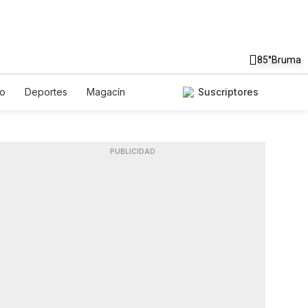
85°
Bruma
to
Deportes
Magacín
Suscriptores
Gastronomía
De Viaje
ish
Podcasts
Horóscopos
PUBLICIDAD