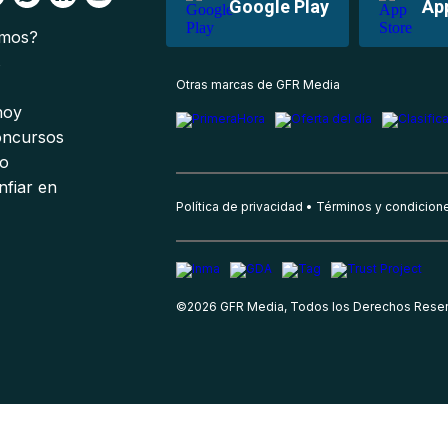
Google Play
Ap
omos?
s
Otras marcas de GFR Media
 hoy
oncursos
io
nfiar en
Política de privacidad
Términos y condicion
©
2026
GFR Media, Todos los Derechos Rese