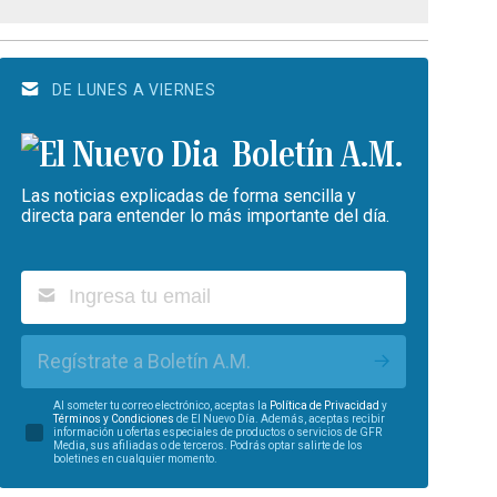
DE LUNES A VIERNES
Boletín A.M.
Las noticias explicadas de forma sencilla y
directa para entender lo más importante del día.
Regístrate a Boletín A.M.
Al someter tu correo electrónico, aceptas la
Política de Privacidad
y
Términos y Condiciones
de El Nuevo Día. Además, aceptas recibir
información u ofertas especiales de productos o servicios de GFR
Media, sus afiliadas o de terceros. Podrás optar salirte de los
boletines en cualquier momento.