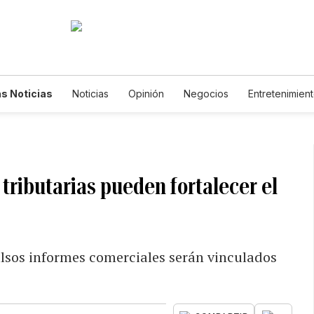
s Noticias
Noticias
Opinión
Negocios
Entretenimien
tilos de Vida
Mundo
Estados Unidos
Ciencia y Ambiente
cnología
Juegos
Lotería
Vídeos
Fotogalerías
Engl
wsletters
Feriados
Edictos
Especiales
tributarias pueden fortalecer el
falsos informes comerciales serán vinculados