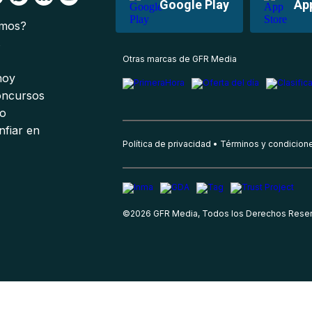
Google Play
Ap
omos?
s
Otras marcas de GFR Media
 hoy
oncursos
io
nfiar en
Política de privacidad
Términos y condicion
©
2026
GFR Media, Todos los Derechos Rese