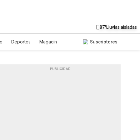
87°
Lluvias aisladas
to
Deportes
Magacín
Suscriptores
Gastronomía
De Viaje
ish
Podcasts
Horóscopos
PUBLICIDAD