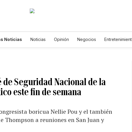
s Noticias
Noticias
Opinión
Negocios
Entretenimien
tilos de Vida
Mundo
Estados Unidos
Ciencia y Ambiente
cnología
Juegos
Lotería
Vídeos
Fotogalerías
Engl
wsletters
Feriados
Edictos
Especiales
é de Seguridad Nacional de la
ico este fin de semana
ongresista boricua Nellie Pou y el también
e Thompson a reuniones en San Juan y