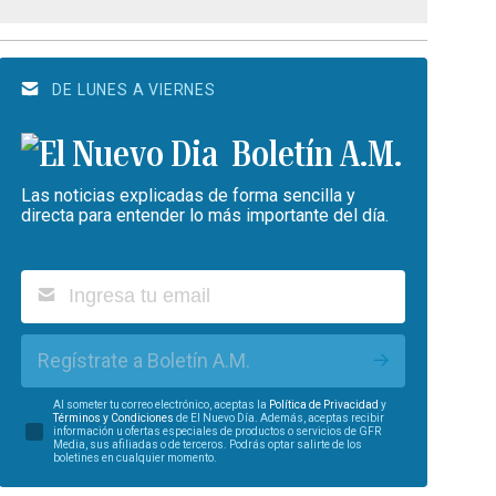
DE LUNES A VIERNES
Boletín A.M.
Las noticias explicadas de forma sencilla y
directa para entender lo más importante del día.
Regístrate a Boletín A.M.
Al someter tu correo electrónico, aceptas la
Política de Privacidad
y
Términos y Condiciones
de El Nuevo Día. Además, aceptas recibir
información u ofertas especiales de productos o servicios de GFR
Media, sus afiliadas o de terceros. Podrás optar salirte de los
boletines en cualquier momento.