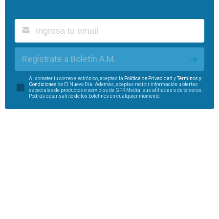
Regístrate a Boletín A.M.
Al someter tu correo electrónico, aceptas la
Política de Privacidad
y
Términos y
Condiciones
de El Nuevo Día. Además, aceptas recibir información u ofertas
especiales de productos o servicios de GFR Media, sus afiliadas o de terceros.
Podrás optar salirte de los boletines en cualquier momento.