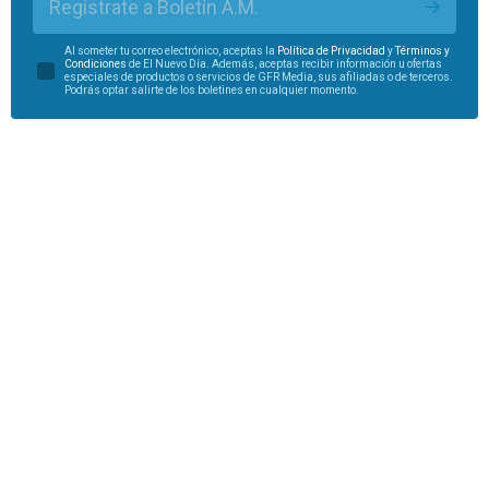
Regístrate a Boletín A.M.
Al someter tu correo electrónico, aceptas la
Política de Privacidad
y
Términos y
Condiciones
de El Nuevo Día. Además, aceptas recibir información u ofertas
especiales de productos o servicios de GFR Media, sus afiliadas o de terceros.
Podrás optar salirte de los boletines en cualquier momento.