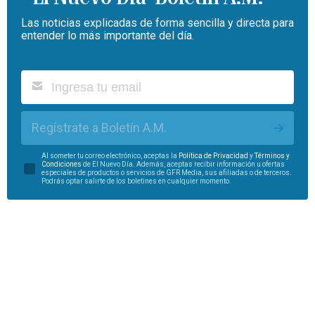
Las noticias explicadas de forma sencilla y directa para
entender lo más importante del día.
Regístrate a Boletín A.M.
Al someter tu correo electrónico, aceptas la
Política de Privacidad
y
Términos y
Condiciones
de El Nuevo Día. Además, aceptas recibir información u ofertas
especiales de productos o servicios de GFR Media, sus afiliadas o de terceros.
Podrás optar salirte de los boletines en cualquier momento.