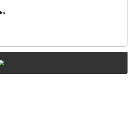
ita.
...