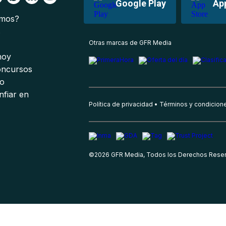
Google Play
Ap
omos?
s
Otras marcas de GFR Media
 hoy
oncursos
io
nfiar en
Política de privacidad
Términos y condicion
©
2026
GFR Media, Todos los Derechos Rese