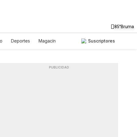
85°
Bruma
to
Deportes
Magacín
Suscriptores
Gastronomía
De Viaje
ish
Podcasts
Horóscopos
PUBLICIDAD