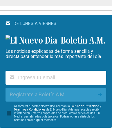
DE LUNES A VIERNES
Boletín A.M.
Las noticias explicadas de forma sencilla y
directa para entender lo más importante del día.
Regístrate a Boletín A.M.
Al someter tu correo electrónico, aceptas la
Política de Privacidad
y
Términos y Condiciones
de El Nuevo Día. Además, aceptas recibir
información u ofertas especiales de productos o servicios de GFR
Media, sus afiliadas o de terceros. Podrás optar salirte de los
boletines en cualquier momento.