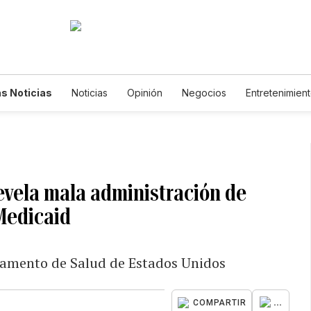
s Noticias
Noticias
Opinión
Negocios
Entretenimien
tilos de Vida
Mundo
Estados Unidos
Ciencia y Ambiente
cnología
Juegos
Lotería
Vídeos
Fotogalerías
Engl
wsletters
Feriados
Edictos
Especiales
revela mala administración de
Medicaid
rtamento de Salud de Estados Unidos
...
COMPARTIR