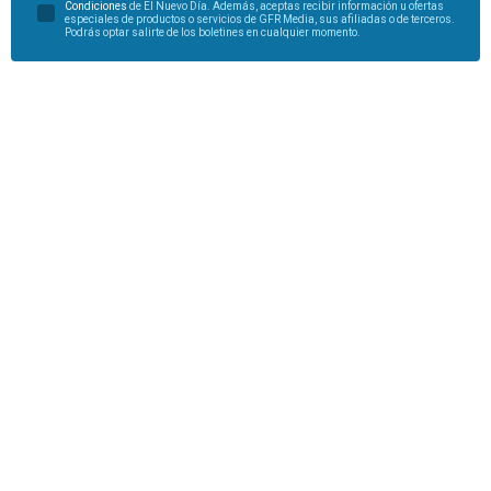
Condiciones
de El Nuevo Día. Además, aceptas recibir información u ofertas
especiales de productos o servicios de GFR Media, sus afiliadas o de terceros.
Podrás optar salirte de los boletines en cualquier momento.