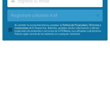
Regístrate a Boletín A.M.
Al someter tu correo electrónico, aceptas la
Política de Privacidad
y
Términos y
Condiciones
de El Nuevo Día. Además, aceptas recibir información u ofertas
especiales de productos o servicios de GFR Media, sus afiliadas o de terceros.
Podrás optar salirte de los boletines en cualquier momento.