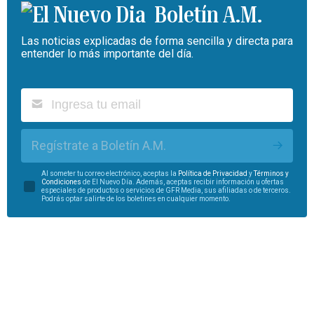
Boletín A.M.
Las noticias explicadas de forma sencilla y directa para
entender lo más importante del día.
Regístrate a Boletín A.M.
Al someter tu correo electrónico, aceptas la
Política de Privacidad
y
Términos y
Condiciones
de El Nuevo Día. Además, aceptas recibir información u ofertas
especiales de productos o servicios de GFR Media, sus afiliadas o de terceros.
Podrás optar salirte de los boletines en cualquier momento.