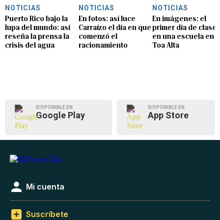
NOTICIAS
NOTICIAS
NOTICIAS
Puerto Rico bajo la
En fotos: así luce
En imágenes: el
lupa del mundo: así
Carraízo el día en que
primer día de clase
reseña la prensa la
comenzó el
en una escuela en
crisis del agua
racionamiento
Toa Alta
DISPONIBLE EN
DISPONIBLE EN
Google Play
App Store
Mi cuenta
Suscríbete