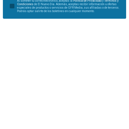
Al someter tu correo electrónico, aceptas la
Política de Privacidad
y
Términos y
Condiciones
de El Nuevo Día. Además, aceptas recibir información u ofertas
especiales de productos o servicios de GFR Media, sus afiliadas o de terceros.
Podrás optar salirte de los boletines en cualquier momento.