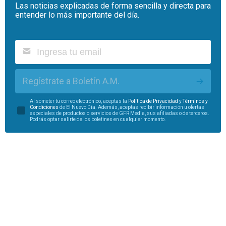
Las noticias explicadas de forma sencilla y directa para
entender lo más importante del día.
Regístrate a Boletín A.M.
Al someter tu correo electrónico, aceptas la
Política de Privacidad
y
Términos y
Condiciones
de El Nuevo Día. Además, aceptas recibir información u ofertas
especiales de productos o servicios de GFR Media, sus afiliadas o de terceros.
Podrás optar salirte de los boletines en cualquier momento.