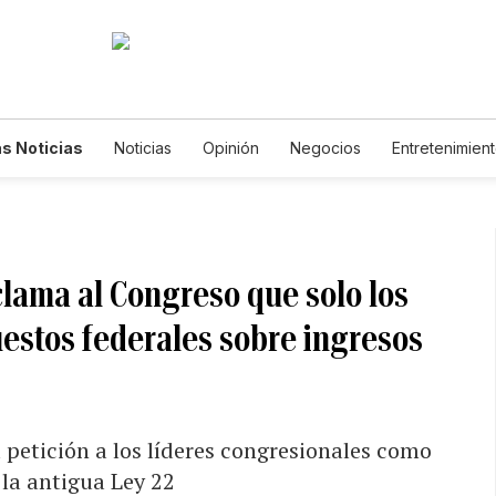
s Noticias
Noticias
Opinión
Negocios
Entretenimien
tilos de Vida
Mundo
Estados Unidos
Ciencia y Ambiente
cnología
Juegos
Lotería
Vídeos
Fotogalerías
Engl
wsletters
Feriados
Edictos
Especiales
lama al Congreso que solo los
estos federales sobre ingresos
 petición a los líderes congresionales como
la antigua Ley 22