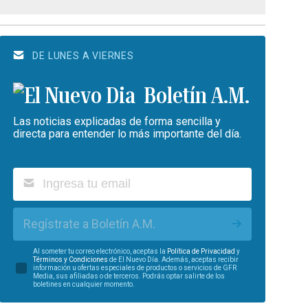
DE LUNES A VIERNES
Boletín A.M.
Las noticias explicadas de forma sencilla y
directa para entender lo más importante del día.
Regístrate a Boletín A.M.
Al someter tu correo electrónico, aceptas la
Política de Privacidad
y
Términos y Condiciones
de El Nuevo Día. Además, aceptas recibir
información u ofertas especiales de productos o servicios de GFR
Media, sus afiliadas o de terceros. Podrás optar salirte de los
boletines en cualquier momento.