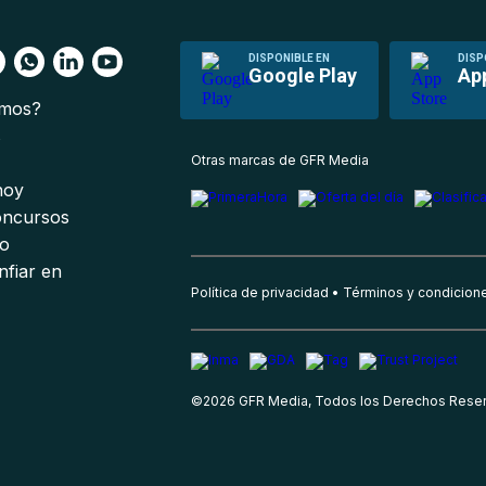
DISPONIBLE EN
DISP
Google Play
Ap
omos?
s
Otras marcas de GFR Media
 hoy
oncursos
io
nfiar en
Política de privacidad
Términos y condicion
©
2026
GFR Media, Todos los Derechos Rese