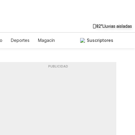
82°
Lluvias aisladas
to
Deportes
Magacín
Suscriptores
Gastronomía
De Viaje
ish
Podcasts
Horóscopos
PUBLICIDAD