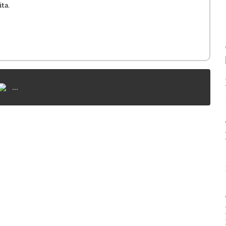
ita.
...