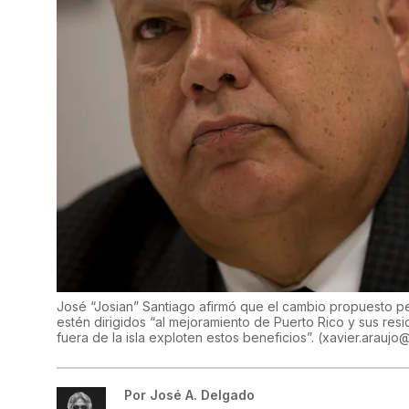
José “Josian” Santiago afirmó que el cambio propuesto per
estén dirigidos “al mejoramiento de Puerto Rico y sus resi
fuera de la isla exploten estos beneficios”.
(
xavier.araujo
Por
José A. Delgado