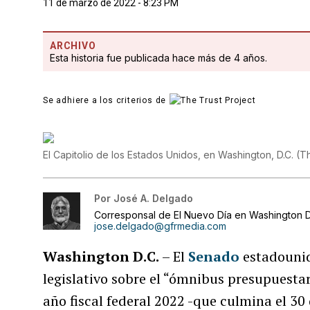
11 de marzo de 2022 - 8:23 PM
ARCHIVO
Esta historia fue publicada hace más de 4 años.
Se adhiere a los criterios de
El Capitolio de los Estados Unidos, en Washington, D.C.
(
Th
Por
José A. Delgado
Corresponsal de El Nuevo Día en Washington D
jose.delgado@gfrmedia.com
Washington D.C.
– El
Senado
estadounid
legislativo sobre el “ómnibus presupuestari
año fiscal federal 2022 -que culmina el 30