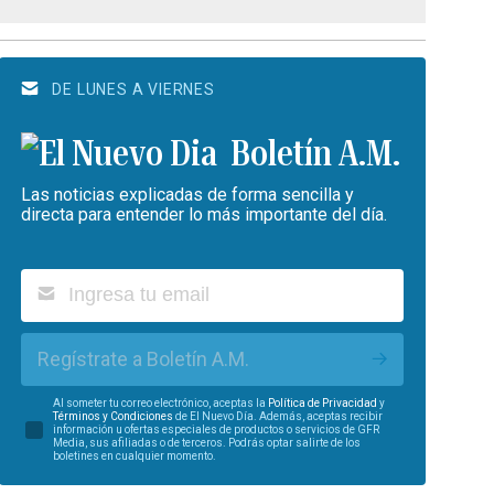
DE LUNES A VIERNES
Boletín A.M.
Las noticias explicadas de forma sencilla y
directa para entender lo más importante del día.
Regístrate a Boletín A.M.
Al someter tu correo electrónico, aceptas la
Política de Privacidad
y
Términos y Condiciones
de El Nuevo Día. Además, aceptas recibir
información u ofertas especiales de productos o servicios de GFR
Media, sus afiliadas o de terceros. Podrás optar salirte de los
boletines en cualquier momento.