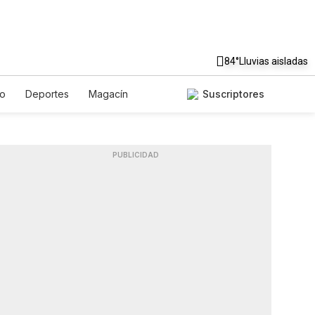
84°
Lluvias aisladas
to
Deportes
Magacín
Suscriptores
Gastronomía
De Viaje
ish
Podcasts
Horóscopos
PUBLICIDAD