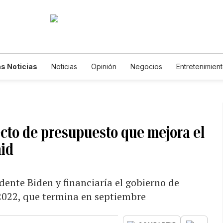
s Noticias
Noticias
Opinión
Negocios
Entretenimien
tilos de Vida
Mundo
Estados Unidos
Ciencia y Ambiente
cnología
Juegos
Lotería
Vídeos
Fotogalerías
Engl
wsletters
Feriados
Edictos
Especiales
cto de presupuesto que mejora el
aid
idente Biden y financiaría el gobierno de
 2022, que termina en septiembre