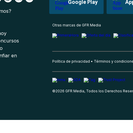
Google Play
Ap
omos?
s
Otras marcas de GFR Media
 hoy
oncursos
io
nfiar en
Política de privacidad
Términos y condicion
©
2026
GFR Media, Todos los Derechos Rese