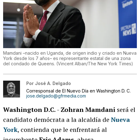
Mamdani –nacido en Uganda, de origen indio y criado en Nueva
York desde los 7 años– es representante estatal de una zona
del condado de Queens.
(
Vincent Alban/The New York Times
)
Por
José A. Delgado
Corresponsal de El Nuevo Día en Washington D. C.
jose.delgado@gfrmedia.com
Washington D.C.
-
Zohran Mamdani
será el
candidato demócrata a la alcaldía de
Nueva
York
, contienda que le enfrentará al
incumbente
Eric Adams
, ahora