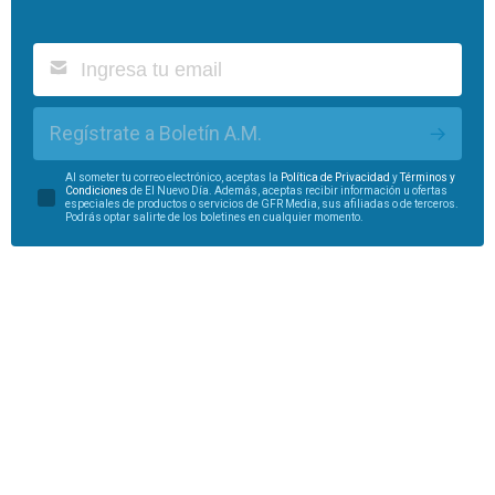
Regístrate a Boletín A.M.
Al someter tu correo electrónico, aceptas la
Política de Privacidad
y
Términos y
Condiciones
de El Nuevo Día. Además, aceptas recibir información u ofertas
especiales de productos o servicios de GFR Media, sus afiliadas o de terceros.
Podrás optar salirte de los boletines en cualquier momento.