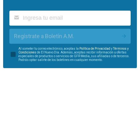
Regístrate a Boletín A.M.
Al someter tu correo electrónico, aceptas la
Política de Privacidad
y
Términos y
Condiciones
de El Nuevo Día. Además, aceptas recibir información u ofertas
especiales de productos o servicios de GFR Media, sus afiliadas o de terceros.
Podrás optar salirte de los boletines en cualquier momento.