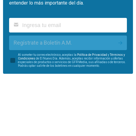
entender lo más importante del día.
Regístrate a Boletín A.M.
Al someter tu correo electrónico, aceptas la
Política de Privacidad
y
Términos y
Condiciones
de El Nuevo Día. Además, aceptas recibir información u ofertas
especiales de productos o servicios de GFR Media, sus afiliadas o de terceros.
Podrás optar salirte de los boletines en cualquier momento.