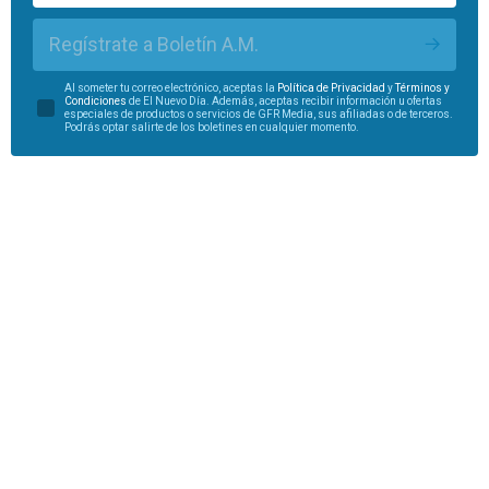
Regístrate a Boletín A.M.
Al someter tu correo electrónico, aceptas la
Política de Privacidad
y
Términos y
Condiciones
de El Nuevo Día. Además, aceptas recibir información u ofertas
especiales de productos o servicios de GFR Media, sus afiliadas o de terceros.
Podrás optar salirte de los boletines en cualquier momento.